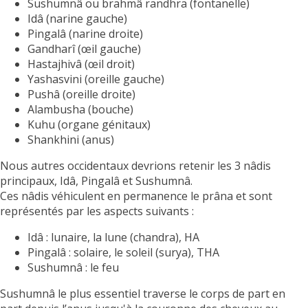
Sushumnâ ou brahmâ randhra (fontanelle)
Idâ (narine gauche)
Pingalâ (narine droite)
Gandharî (œil gauche)
Hastajhivâ (œil droit)
Yashasvini (oreille gauche)
Pushâ (oreille droite)
Alambusha (bouche)
Kuhu (organe génitaux)
Shankhini (anus)
Nous autres occidentaux devrions retenir les 3 nâdis
principaux, Idâ, Pingalâ et Sushumnâ.
Ces nâdis véhiculent en permanence le prâna et sont
représentés par les aspects suivants :
Idâ : lunaire, la lune (chandra), HA
Pingalâ : solaire, le soleil (surya), THA
Sushumnâ : le feu
Sushumnâ le plus essentiel traverse le corps de part en