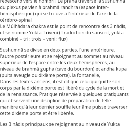
redescend vers le nombril. Le prâna traverse la sushumnâ
du plexus pelvien à brahmâ randhra (espace inter-
hémisphèrique) qui se trouve à l’intérieur de l’axe de la
cérébro-spinal.
Le Mûlhâdara chakra est le point de rencontre des 3 nâdis,
et se nomme Yukta Triveni (Traduction du sanscrit, yukta :
combiné – tri : trois – veni : flux).
Sushumnâ se divise en deux parties, l’une antérieure,
l’autre postérieure et se rejoignent au sommet au niveau
supérieur de l’espace entre les deux hémisphères, au
niveau de brahmâ gupha (cave du bourdon) et andha kupa
(puits aveugle ou dixième porte), la fontanelle,
Dans les textes anciens, il est dit que celui qui quitte son
corps par la dixième porte est libéré du cycle de la mort et
de la renaissance. Pratique réservée à quelques pratiquants
qui observent une discipline de préparation de telle
manière qu’à leur dernier souffle leur âme puisse traverser
cette dixième porte et être libérée.
Les 3 nâdis principaux se rejoignant au niveau de Yukta