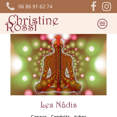
06 86 91 62 74
Les Nâdis
Canaux – Conduits – tubes