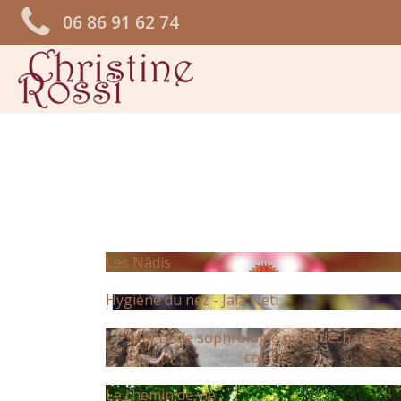
06 86 91 62 74
Les Nâdis
Hygiène du nez - Jala Neti
Séance de sophrologie pour décharger l
colère
Le chemin de vie