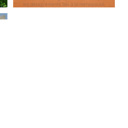
les désagréments liés à la ménopause