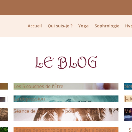
Accueil
Qui suis-je ?
Yoga
Sophrologie
Hy
LE BLOG
Les 5 couches de l'Être
Net
La dépression
Sal
a
Séance de sophrologie pour lâcher prise
Méd
Séance de sophrologie pour aider à dépasser
S