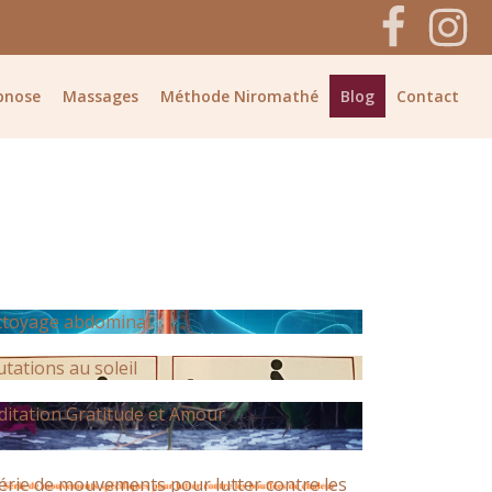
pnose
Massages
Méthode Niromathé
Blog
Contact
toyage abdominal
utations au soleil
itation Gratitude et Amour
érie de mouvements pour lutter contre les