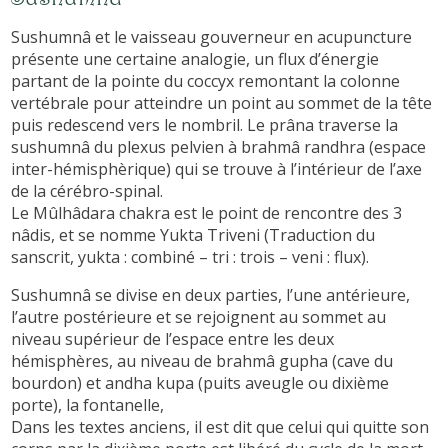
Sushumnâ et le vaisseau gouverneur en acupuncture
présente une certaine analogie, un flux d’énergie
partant de la pointe du coccyx remontant la colonne
vertébrale pour atteindre un point au sommet de la tête
puis redescend vers le nombril. Le prâna traverse la
sushumnâ du plexus pelvien à brahmâ randhra (espace
inter-hémisphèrique) qui se trouve à l’intérieur de l’axe
de la cérébro-spinal.
Le Mûlhâdara chakra est le point de rencontre des 3
nâdis, et se nomme Yukta Triveni (Traduction du
sanscrit, yukta : combiné – tri : trois – veni : flux).
Sushumnâ se divise en deux parties, l’une antérieure,
l’autre postérieure et se rejoignent au sommet au
niveau supérieur de l’espace entre les deux
hémisphères, au niveau de brahmâ gupha (cave du
bourdon) et andha kupa (puits aveugle ou dixième
porte), la fontanelle,
Dans les textes anciens, il est dit que celui qui quitte son