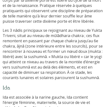
corps par la dixième porte est libéré du cycle de la mort
et de la renaissance. Pratique réservée à quelques
pratiquants qui observent une discipline de préparation
de telle manière qu’à leur dernier souffle leur âme
puisse traverser cette dixième porte et être libérée.
Les 3 nâdis principaux se rejoignant au niveau de Yukta
Triveni, situé au niveau de mûlâdhara-chakra ; ces flux
remontent en passant par chaque chakra jusqu’au 6e
chakra, âjnâ (zone intérieure entre les sourcils), pour se
rencontrer à nouveau et former un nœud doux (mukta :
libéré) avec la sushumnâ. « Mukta ou libéré » car le yogi
qui atteint ce niveau au travers de la montée d’énergie
vers sushumnâ est au delà des éléments, et est en
capacité de diminuer sa respiration. À ce stade, les
courants lunaires et solaires parcourent la sushumnâ.
Ida
Ida est associée à la narine gauche, Ida contient
l’énergie féminine, maternelle, la source de vie et