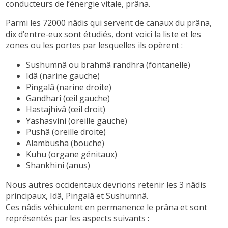
conducteurs de l’énergie vitale, prâna.
Parmi les 72000 nâdis qui servent de canaux du prâna,
dix d’entre-eux sont étudiés, dont voici la liste et les
zones ou les portes par lesquelles ils opèrent :
Sushumnâ ou brahmâ randhra (fontanelle)
Idâ (narine gauche)
Pingalâ (narine droite)
Gandharî (œil gauche)
Hastajhivâ (œil droit)
Yashasvini (oreille gauche)
Pushâ (oreille droite)
Alambusha (bouche)
Kuhu (organe génitaux)
Shankhini (anus)
Nous autres occidentaux devrions retenir les 3 nâdis
principaux, Idâ, Pingalâ et Sushumnâ.
Ces nâdis véhiculent en permanence le prâna et sont
représentés par les aspects suivants :