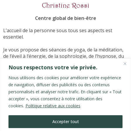
Christine Rossi
Centre global de bien-être
L’accueil de la personne sous tous ses aspects est
essentiel.
Je vous propose des séances de yoga, de la méditation,
de l’éveil à l’énergie, de la sophrologie, de l’hypnose, du
massage, pour vous ressourcer, vous revitaliser,
Nous respectons votre vie privée.
reprendre votre vie en main, agir sur votre corps, et
trouver l'apaisement.
Nous utilisons des cookies pour améliorer votre expérience
de navigation, diffuser des publicités ou des contenus
Les derniers articles
personnalisés et analyser notre trafic. En cliquant sur « Tout
accepter », vous consentez à notre utilisation des
Les Nâdis
cookies.
Politique relative aux cookies
Les 5 couches de l'Être
Nettoyage abdominal
Hygiène du nez - Jala Neti
Accepter tout
La dépression