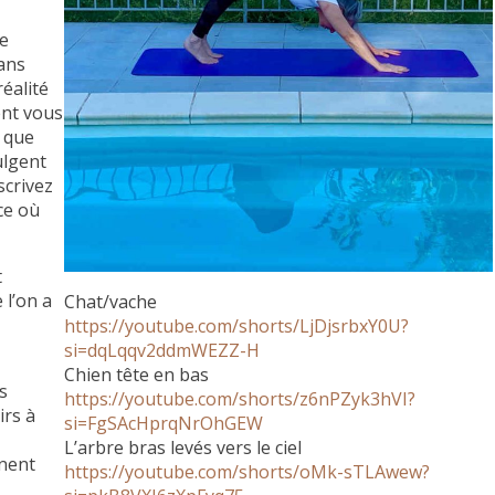
je
ans
éalité
ent vous
i que
ulgent
scrivez
ce où
t
 l’on a
Chat/vache
https://youtube.com/shorts/LjDjsrbxY0U?
si=dqLqqv2ddmWEZZ-H
Chien tête en bas
s
https://youtube.com/shorts/z6nPZyk3hVI?
irs à
si=FgSAcHprqNrOhGEW
L’arbre bras levés vers le ciel
nnent
https://youtube.com/shorts/oMk-sTLAwew?