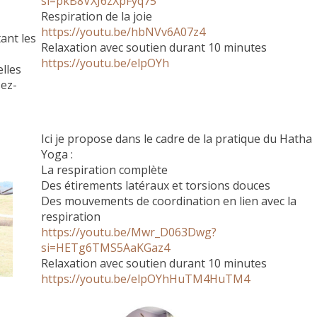
si=pkB8VXJ6zXpFyq75
Respiration de la joie
https://youtu.be/hbNVv6A07z4
ant les
Relaxation avec soutien durant 10 minutes
https://youtu.be/elpOYh
elles
ez-
Ici je propose dans le cadre de la pratique du Hatha
Yoga :
La respiration complète
Des étirements latéraux et torsions douces
Des mouvements de coordination en lien avec la
respiration
https://youtu.be/Mwr_D063Dwg?
si=HETg6TMS5AaKGaz4
Relaxation avec soutien durant 10 minutes
https://youtu.be/elpOYhHuTM4HuTM4