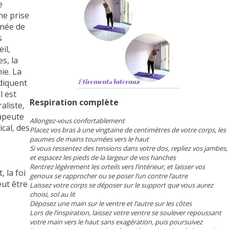
e
ne prise
gnée de
s
il,
s, la
ie. La
ndiquent
l est
Respiration complète
liste,
rapeute
Allongez-vous confortablement
cal, des
Placez vos bras à une vingtaine de centimètres de votre corps, les
paumes de mains tournées vers le haut
Si vous ressentez des tensions dans votre dos, repliez vos jambes,
et espacez les pieds de la largeur de vos hanches
Rentrez légèrement les orteils vers l’intérieur, et laisser vos
 la foi
genoux se rapprocher ou se poser l’un contre l’autre
ut être
Laissez votre corps se déposer sur le support que vous aurez
choisi, sol au lit
Déposez une main sur le ventre et l’autre sur les côtes
Lors de l’inspiration, laissez votre ventre se soulever repoussant
votre main vers le haut sans exagération, puis poursuivez