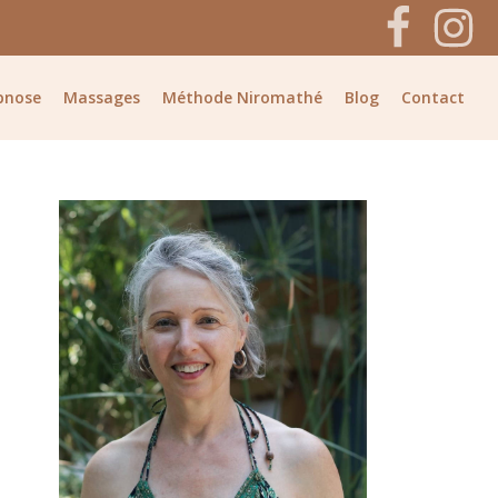
pnose
Massages
Méthode Niromathé
Blog
Contact