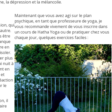
me, la dépression et la mélancolie.
Maintenant que vous avez agi sur le plan
psychique, en tant que professeure de yoga, je
ion, qui
vous recommande vivement de vous inscrire dans
autre.
un cours de Hatha Yoga ou de pratiquer chez vous
s être
chaque jour, quelques exercices faciles :
manque
re en
isoler.
er plus
i nuit à
ent en
 et
éaction
r le
n, il
aire