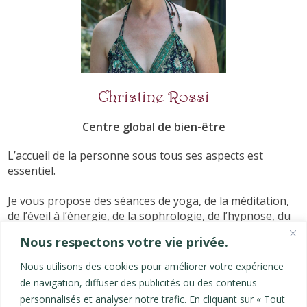
Christine Rossi
Centre global de bien-être
L’accueil de la personne sous tous ses aspects est
essentiel.
Je vous propose des séances de yoga, de la méditation,
de l’éveil à l’énergie, de la sophrologie, de l’hypnose, du
massage, pour vous ressourcer, vous revitaliser,
Nous respectons votre vie privée.
reprendre votre vie en main, agir sur votre corps, et
trouver l'apaisement.
Nous utilisons des cookies pour améliorer votre expérience
de navigation, diffuser des publicités ou des contenus
Les derniers articles
personnalisés et analyser notre trafic. En cliquant sur « Tout