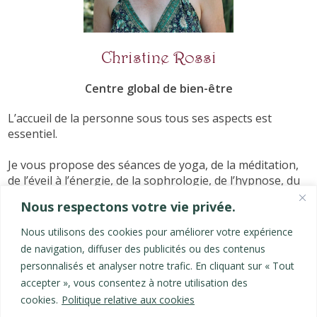
Christine Rossi
Centre global de bien-être
L’accueil de la personne sous tous ses aspects est
essentiel.
Je vous propose des séances de yoga, de la méditation,
de l’éveil à l’énergie, de la sophrologie, de l’hypnose, du
massage, pour vous ressourcer, vous revitaliser,
Nous respectons votre vie privée.
reprendre votre vie en main, agir sur votre corps, et
trouver l'apaisement.
Nous utilisons des cookies pour améliorer votre expérience
de navigation, diffuser des publicités ou des contenus
Les derniers articles
personnalisés et analyser notre trafic. En cliquant sur « Tout
accepter », vous consentez à notre utilisation des
Les Nâdis
cookies.
Politique relative aux cookies
Les 5 couches de l'Être