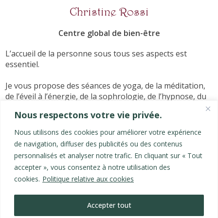
Christine Rossi
Centre global de bien-être
L’accueil de la personne sous tous ses aspects est
essentiel.
Je vous propose des séances de yoga, de la méditation,
de l’éveil à l’énergie, de la sophrologie, de l’hypnose, du
massage, pour vous ressourcer, vous revitaliser,
Nous respectons votre vie privée.
reprendre votre vie en main, agir sur votre corps, et
trouver l'apaisement.
Nous utilisons des cookies pour améliorer votre expérience
de navigation, diffuser des publicités ou des contenus
Les derniers articles
personnalisés et analyser notre trafic. En cliquant sur « Tout
accepter », vous consentez à notre utilisation des
Les Nâdis
cookies.
Politique relative aux cookies
Les 5 couches de l'Être
Nettoyage abdominal
Hygiène du nez - Jala Neti
Accepter tout
La dépression